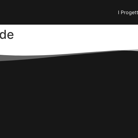
I Progett
dde